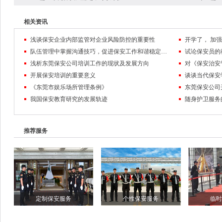
相关资讯
浅谈保安企业内部监管对企业风险防控的重要性
队伍管理中掌握沟通技巧，促进保安工作和谐稳定发展
试论保安员的
浅析东莞保安公司培训工作的现状及发展方向
对《保安治安
开展保安培训的重要意义
谈谈当代保安
《东莞市娱乐场所管理条例》
东莞保安公司
我国保安教育研究的发展轨迹
随身护卫服务
推荐服务
定制保安服务
个性保安服务
临时