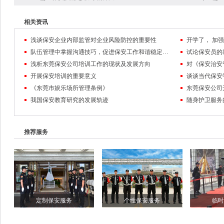
相关资讯
浅谈保安企业内部监管对企业风险防控的重要性
队伍管理中掌握沟通技巧，促进保安工作和谐稳定发展
试论保安员的
浅析东莞保安公司培训工作的现状及发展方向
对《保安治安
开展保安培训的重要意义
谈谈当代保安
《东莞市娱乐场所管理条例》
东莞保安公司
我国保安教育研究的发展轨迹
随身护卫服务
推荐服务
定制保安服务
个性保安服务
临时