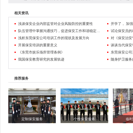
相关资讯
浅谈保安企业内部监管对企业风险防控的重要性
队伍管理中掌握沟通技巧，促进保安工作和谐稳定发展
试论保安员的
浅析东莞保安公司培训工作的现状及发展方向
对《保安治安
开展保安培训的重要意义
谈谈当代保安
《东莞市娱乐场所管理条例》
东莞保安公司
我国保安教育研究的发展轨迹
随身护卫服务
推荐服务
定制保安服务
个性保安服务
临时