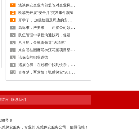
浅
谈保安企业内部监管对企业风险防控的重要性
欧菲光开展“安全月”突发事件演练
开
学了， 加强校园及周边的安全防范工作，创建安全稳定的校园及周边环境
高
标准，严要求——迎接公司领导检查工作
队
伍管理中掌握沟通技巧，促进保安工作和谐稳定发展
八月尾，金融街领导“送清凉”
来
自碧桂园麻涌御江花园项目部感谢信
论保安的职业道德
拓
展心得丨在过程中找到快乐，在感悟中得到提升
青
春梦，军营情！弘盾保安“2018年度骨干拓展训练暨管理专项培训工作会议”全程回顾
线留言
|
联系我们
098号-8
东莞保安服务，专业的
东莞保安服务公司
，值得信赖！