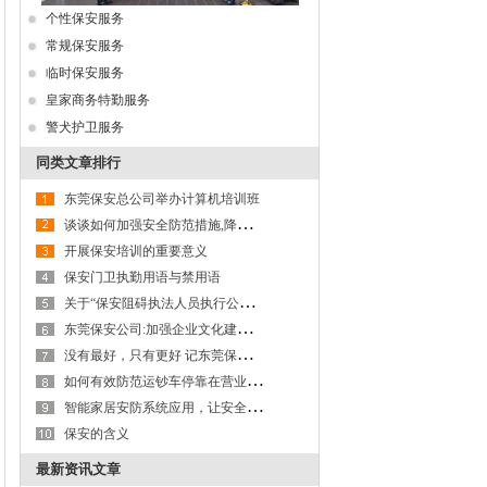
个性保安服务
常规保安服务
临时保安服务
皇家商务特勤服务
警犬护卫服务
同类文章排行
东莞保安总公司举办计算机培训班
谈
谈如何加强安全防范措施,降低保安职业风险
开展保安培训的重要意义
保安门卫执勤用语与禁用语
关
于“保安阻碍执法人员执行公务”问题的探讨
东
莞保安公司:加强企业文化建设,以文化力激活生产力
没
有最好，只有更好 记东莞保安服务公司第九大队保安班班长李成杰
如
何有效防范运钞车停靠在营业网点进行装卸款箱作业及款箱交接过程的操作风险
智
能家居安防系统应用，让安全更有保障---以东莞保安服务公司为例
保安的含义
最新资讯文章