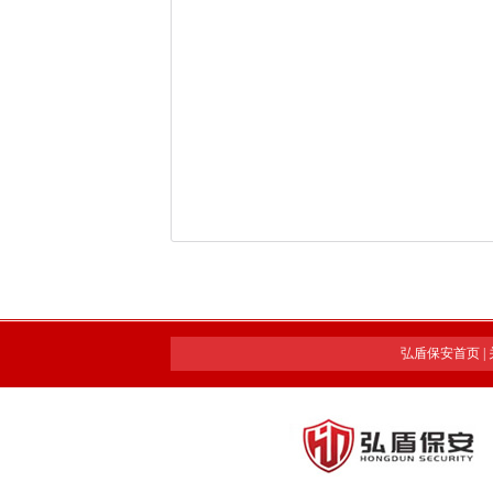
弘盾保安首页
|