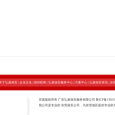
关于弘盾保安
|
企业文化
|
组织机构
|
弘盾保安服务中心
|
方案中心
|
弘盾保安资讯
|
在
页面版权所有 广东弘盾保安服务有限公司
鲁ICP备13021
我公司是专业的
东莞保安公司
，为东莞地区提供专业的