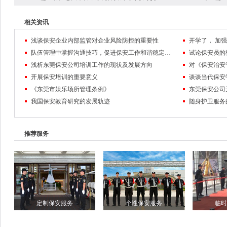
相关资讯
浅谈保安企业内部监管对企业风险防控的重要性
队伍管理中掌握沟通技巧，促进保安工作和谐稳定发展
试论保安员的
浅析东莞保安公司培训工作的现状及发展方向
对《保安治安
开展保安培训的重要意义
谈谈当代保安
《东莞市娱乐场所管理条例》
东莞保安公司
我国保安教育研究的发展轨迹
随身护卫服务
推荐服务
定制保安服务
个性保安服务
临时