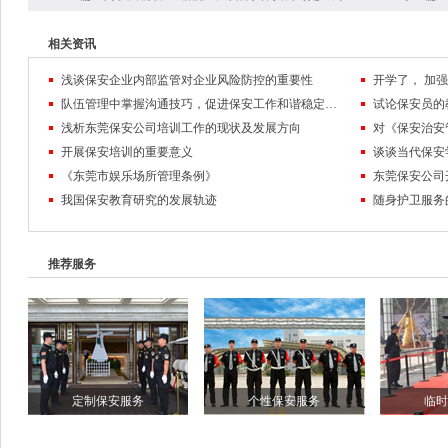
相关资讯
浅谈保安企业内部监管对企业风险防控的重要性
队伍管理中掌握沟通技巧，促进保安工作和谐稳定发展
试论保安员的
浅析东莞保安公司培训工作的现状及发展方向
对《保安治安
开展保安培训的重要意义
谈谈当代保安
《东莞市娱乐场所管理条例》
东莞保安公司
我国保安教育研究的发展轨迹
随身护卫服务
推荐服务
定制保安服务
个性保安服务
临时