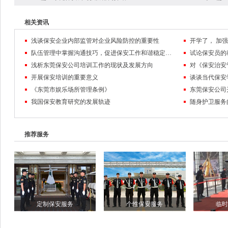
相关资讯
浅谈保安企业内部监管对企业风险防控的重要性
队伍管理中掌握沟通技巧，促进保安工作和谐稳定发展
试论保安员的
浅析东莞保安公司培训工作的现状及发展方向
对《保安治安
开展保安培训的重要意义
谈谈当代保安
《东莞市娱乐场所管理条例》
东莞保安公司
我国保安教育研究的发展轨迹
随身护卫服务
推荐服务
定制保安服务
个性保安服务
临时