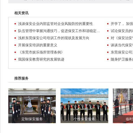
相关资讯
浅谈保安企业内部监管对企业风险防控的重要性
队伍管理中掌握沟通技巧，促进保安工作和谐稳定发展
试论保安员的
浅析东莞保安公司培训工作的现状及发展方向
对《保安治安
开展保安培训的重要意义
谈谈当代保安
《东莞市娱乐场所管理条例》
东莞保安公司
我国保安教育研究的发展轨迹
随身护卫服务
推荐服务
定制保安服务
个性保安服务
临时